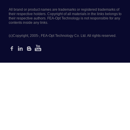
All brand or product names are trademarks or registered trademarks of
their respective holders. Copyright of all materials in the links belongs to
their respective authors. FEA-Opt Technology is not responsible for any
contents inside any links.
(c)Copyright, 2005-, FEA-Opt Technology Co. Ltd. All rights reserved.